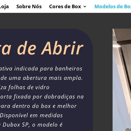
Loja
Sobre Nós
Cores de Box
Modelos de Bo
a de Abrir
ativa indicada para banheiros
a de uma abertura mais ampla.
iza folhas de vidro
porta fixada por dobradiças na
para dentro do box e melhor
 Disponível em medidas
a Dubox SP, o modelo é