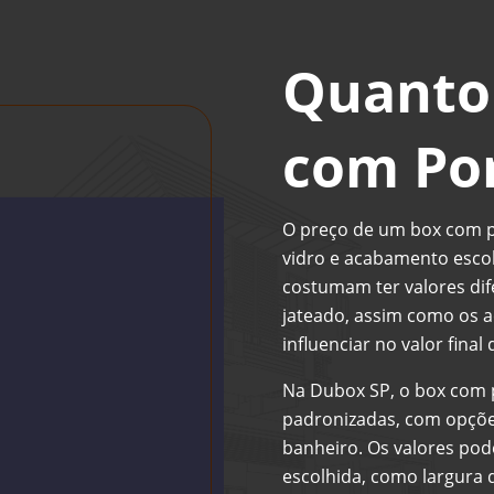
Quanto
com Por
O preço de um box com po
vidro e acabamento esco
costumam ter valores dif
jateado, assim como os 
influenciar no valor final
Na Dubox SP, o box com 
padronizadas, com opçõ
banheiro. Os valores po
escolhida, como largura 