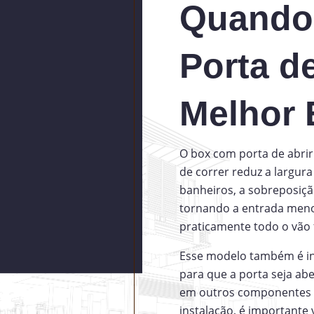
Quando
Porta de
Melhor 
O box com porta de abri
de correr reduz a largur
banheiros, a sobreposiçã
tornando a entrada meno
praticamente todo o vão f
Esse modelo também é in
para que a porta seja abe
em outros componentes i
instalação, é importante 