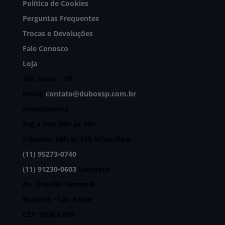
Política de Cookies
Perguntas Frequentes
Trocas e Devoluções
Fale Conosco
Loja
São Paulo – SP
Email:
contato@duboxsp.com.br
Atendimento
Seg a Sex: 08h às 18h
Sábados: 08h às 14h
WhatsApp
(11) 95273-0740
(11) 91230-0603
Endereço
Av. Otacílio Tomanik
Butantã – São Paulo
CEP: 05363-000