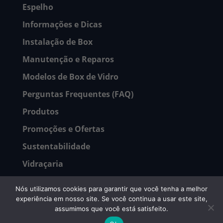
Espelho
Informações e Dicas
Instalação de Box
Manutenção e Reparos
Modelos de Box de Vidro
Perguntas Frequentes (FAQ)
Produtos
Promoções e Ofertas
Sustentabilidade
Vidraçaria
Vidro
Nós utilizamos cookies para garantir que você tenha a melhor
Vidro temperado
experiência em nosso site. Se você continua a usar este site,
assumimos que você está satisfeito.
DUBOX SP - Excelência em Box para Banheiro |