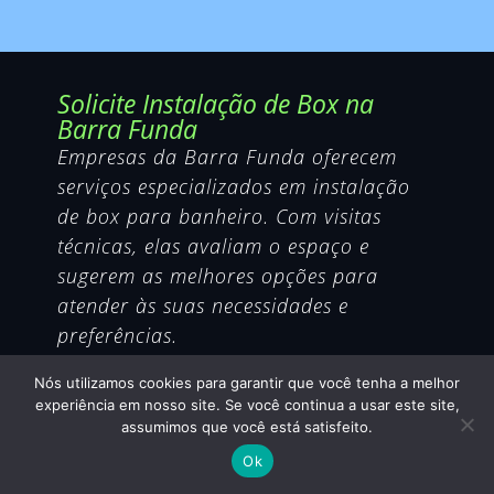
Solicite Instalação de Box na
Barra Funda
Empresas da Barra Funda oferecem
serviços especializados em instalação
de box para banheiro. Com visitas
técnicas, elas avaliam o espaço e
sugerem as melhores opções para
atender às suas necessidades e
preferências.
Uma instalação profissional garante
Nós utilizamos cookies para garantir que você tenha a melhor
segurança, funcionalidade e um visual
experiência em nosso site. Se você continua a usar este site,
impecável para o seu banheiro. Não
assumimos que você está satisfeito.
deixe de investir em especialistas para
Ok
um serviço eficiente e com resultados