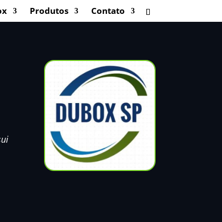
ox
Produtos
Contato
sui