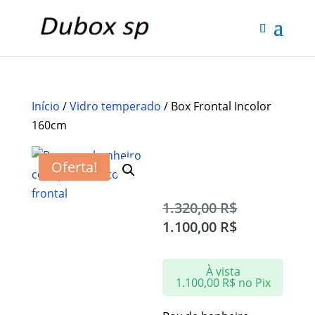
Início
/
Vidro temperado
/ Box Frontal Incolor
160cm
Box Frontal
Oferta!
Incolor 160cm
1.320,00
R$
1.100,00
R$
À vista
1.100,00
R$
no Pix