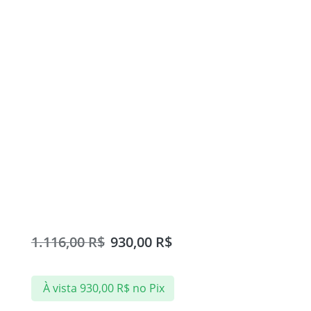
Box para Banheiro 110×190
cm Vidro Temperado Incolor
8 mm com Acabamento
Fosco
1.116,00
R$
930,00
R$
À vista
930,00
R$
no Pix