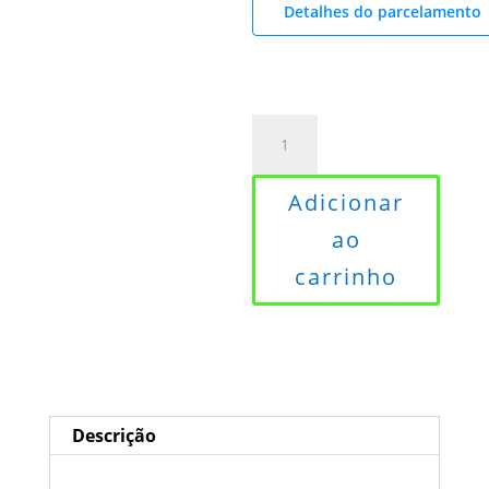
Detalhes do parcelamento
Box
Frontal
Incolor
Adicionar
160cm
ao
quantidade
carrinho
Descrição