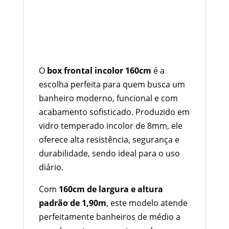
Descrição
Box Frontal Incolor 160cm –
Vidro Temperado 8mm com
Altura de 1,90m, Frete Grátis
e Pronta Entrega
O
box frontal incolor 160cm
é a
escolha perfeita para quem busca um
banheiro moderno, funcional e com
acabamento sofisticado. Produzido em
vidro temperado incolor de 8mm, ele
oferece alta resistência, segurança e
durabilidade, sendo ideal para o uso
diário.
Com
160cm de largura e altura
padrão de 1,90m
, este modelo atende
perfeitamente banheiros de médio a