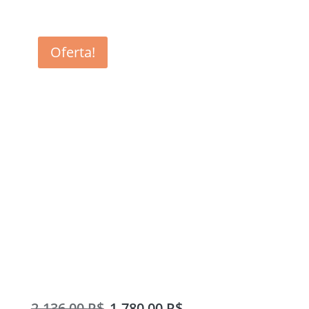
Oferta!
Box de Canto Fumê
100x100cm
2.136,00
R$
1.780,00
R$