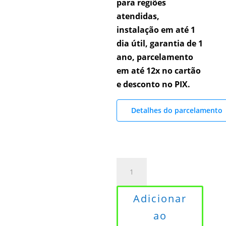
para regiões
atendidas,
instalação em até 1
dia útil, garantia de 1
ano, parcelamento
em até 12x no cartão
e desconto no PIX.
Detalhes do parcelamento
Box
para
Banheiro
Adicionar
110x190
ao
cm