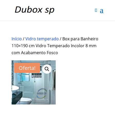
Início
/
Vidro temperado
/ Box para Banheiro
110×190 cm Vidro Temperado Incolor 8 mm
com Acabamento Fosco
Box para
Oferta!
Banheiro
110×190 cm
Vidro
Temperado
Incolor 8 mm
com
Acabamento
Fosco