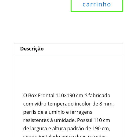
carrinho
Vidro
Temperado
Incolor
8
mm
com
Descrição
Acabamento
Fosco
Descrição
quantidade
Box para Banheiro 110×190 cm
Vidro Temperado Incolor 8 mm
com Acabamento Fosco
O Box Frontal 110×190 cm é fabricado
com vidro temperado incolor de 8 mm,
perfis de alumínio e ferragens
resistentes à umidade. Possui 110 cm
de largura e altura padrão de 190 cm,
sendo instalado entre duas paredes