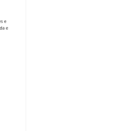
es e
da e