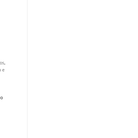
os
,
 e
ro