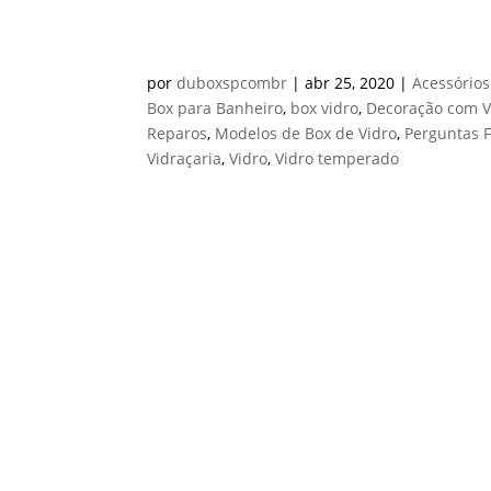
QUANTO CUSTA UM BOX 
por
duboxspcombr
|
abr 25, 2020
|
Acessórios
Box para Banheiro
,
box vidro
,
Decoração com V
Reparos
,
Modelos de Box de Vidro
,
Perguntas 
Vidraçaria
,
Vidro
,
Vidro temperado