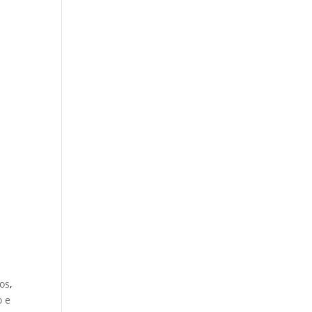
os
,
 e