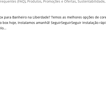
Frequentes (FAQ)
,
Produtos
,
Promoções e Ofertas
,
Sustentabilidade
,
ox para Banheiro na Liberdade? Temos as melhores opções de cor
box hoje, Instalamos amanhã! SeguirSeguirSeguir Instalação rápi
o...