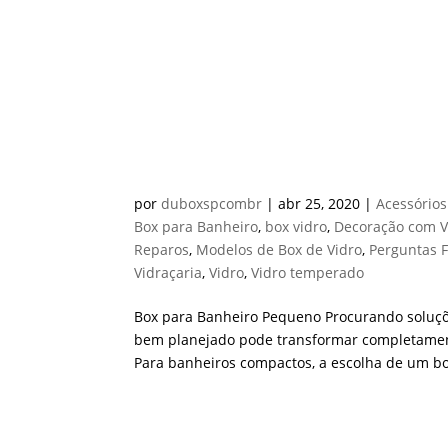
BOX PARA BANHEIRO PE
por
duboxspcombr
|
abr 25, 2020
|
Acessórios
Box para Banheiro
,
box vidro
,
Decoração com V
Reparos
,
Modelos de Box de Vidro
,
Perguntas 
Vidraçaria
,
Vidro
,
Vidro temperado
Box para Banheiro Pequeno Procurando soluçõ
bem planejado pode transformar completamente
Para banheiros compactos, a escolha de um bo