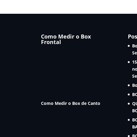
Como Medir o Box
Pos
Frontal
Bo
Se
15
no
Se
Bo
B
Como Medir o Box de Canto
Q
B
B
B
B