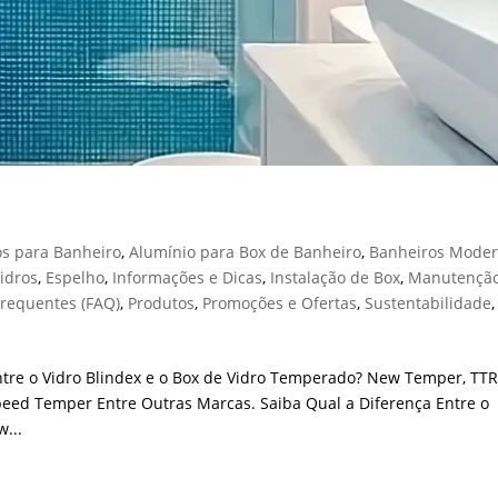
os para Banheiro
,
Alumínio para Box de Banheiro
,
Banheiros Mode
idros
,
Espelho
,
Informações e Dicas
,
Instalação de Box
,
Manutenção
Frequentes (FAQ)
,
Produtos
,
Promoções e Ofertas
,
Sustentabilidade
,
ntre o Vidro Blindex e o Box de Vidro Temperado? New Temper, TTR
peed Temper Entre Outras Marcas. Saiba Qual a Diferença Entre o
...