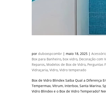
Box de Vidro Blindex
por
duboxspcombr
|
maio 18, 2025
|
Acessóri
Box para Banheiro
,
box vidro
,
Decoração com V
Reparos
,
Modelos de Box de Vidro
,
Perguntas 
Vidraçaria
,
Vidro
,
Vidro temperado
Box de Vidro Blindex Saiba Qual a Diferença E
Tempermax, Vitrum, Interbox, Santa Marina, S
Vidro Blindex e o Box de Vidro Temperado? New