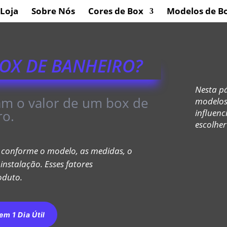
Loja
Sobre Nós
Cores de Box
Modelos de B
OX DE BANHEIRO?
Nesta pá
iam o valor de um box de
modelos 
ro.
influenc
escolher
 conforme o modelo, as medidas, o
nstalação. Esses fatores
oduto.
m 1 Dia Útil