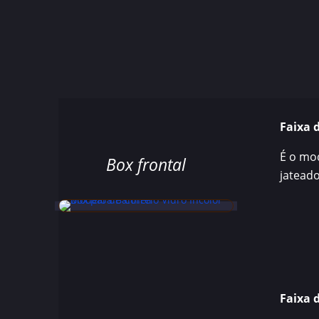
Faixa 
É o mod
Box frontal
jatead
Faixa 