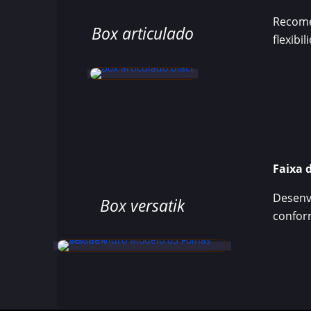
Recome
Box articulado
flexibi
Faixa 
Desenvo
Box versatik
confor