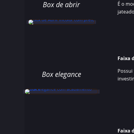
Box de abrir
É o mod
jatead
Faixa 
Possui
Box elegance
invest
Faixa 