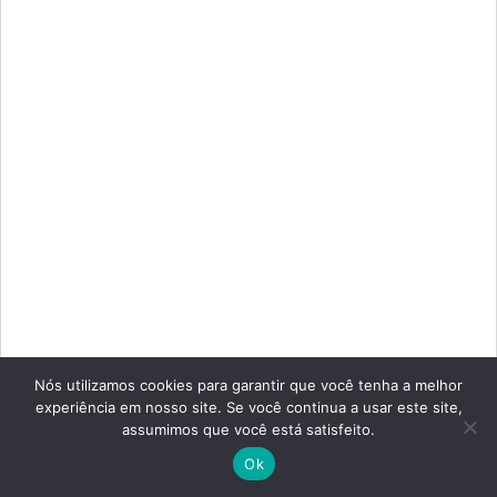
Nós utilizamos cookies para garantir que você tenha a melhor
Box de Banheiro Box de
experiência em nosso site. Se você continua a usar este site,
assumimos que você está satisfeito.
Canto Incolor.
Ok
Box de Vidro incolor de 8 mm,