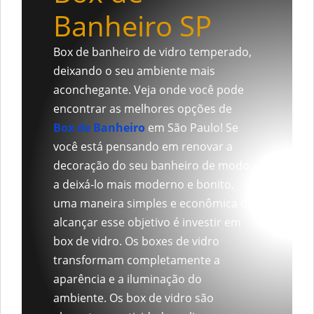
Banheiro SP
Box de banheiro de vidro temperado,
deixando o seu ambiente mais
aconchegante. Veja onde você pode
encontrar as melhores opções de
Box de Banheiro
em São Paulo! Se
você está pensando em renovar a
decoração do seu banheiro de modo
a deixá-lo mais moderno e bonito,
uma maneira simples e econômica de
alcançar esse objetivo é investir em
box de vidro. Os boxes de vidro
transformam completamente a
aparência e a iluminação do
ambiente. Os box de vidro são