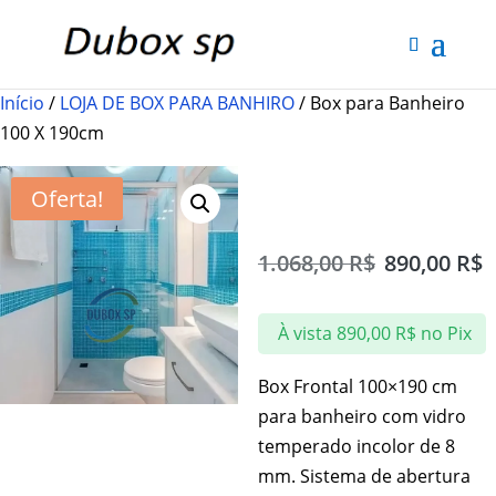
Início
/
LOJA DE BOX PARA BANHIRO
/ Box para Banheiro
100 X 190cm
Box para Banheiro
Oferta!
100 X 190cm
1.068,00
R$
890,00
R$
À vista
890,00
R$
no Pix
Box Frontal 100×190 cm
para banheiro com vidro
temperado incolor de 8
mm. Sistema de abertura