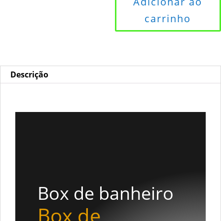
Adicionar ao
100
carrinho
X
190cm
quantidade
Descrição
Descrição
Box de banheiro
Box de