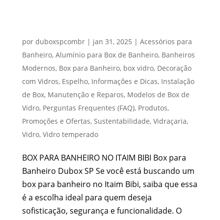
BOX PARA BANHEIRO NO ITAIM BIBI
por
duboxspcombr
|
jan 31, 2025
|
Acessórios para
Banheiro
,
Alumínio para Box de Banheiro
,
Banheiros
Modernos
,
Box para Banheiro
,
box vidro
,
Decoração
com Vidros
,
Espelho
,
Informações e Dicas
,
Instalação
de Box
,
Manutenção e Reparos
,
Modelos de Box de
Vidro
,
Perguntas Frequentes (FAQ)
,
Produtos
,
Promoções e Ofertas
,
Sustentabilidade
,
Vidraçaria
,
Vidro
,
Vidro temperado
BOX PARA BANHEIRO NO ITAIM BIBI Box para
Banheiro Dubox SP Se você está buscando um
box para banheiro no Itaim Bibi, saiba que essa
é a escolha ideal para quem deseja
sofisticação, segurança e funcionalidade. O