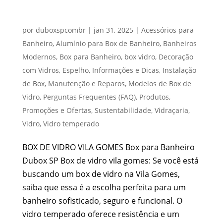
BOX DE VIDRO VILA GOMES
por
duboxspcombr
|
jan 31, 2025
|
Acessórios para
Banheiro
,
Alumínio para Box de Banheiro
,
Banheiros
Modernos
,
Box para Banheiro
,
box vidro
,
Decoração
com Vidros
,
Espelho
,
Informações e Dicas
,
Instalação
de Box
,
Manutenção e Reparos
,
Modelos de Box de
Vidro
,
Perguntas Frequentes (FAQ)
,
Produtos
,
Promoções e Ofertas
,
Sustentabilidade
,
Vidraçaria
,
Vidro
,
Vidro temperado
BOX DE VIDRO VILA GOMES Box para Banheiro
Dubox SP Box de vidro vila gomes: Se você está
buscando um box de vidro na Vila Gomes,
saiba que essa é a escolha perfeita para um
banheiro sofisticado, seguro e funcional. O
vidro temperado oferece resistência e um