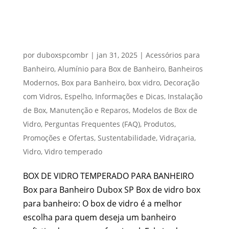
BOX DE VIDRO BOX PARA BANHEIRO
por
duboxspcombr
|
jan 31, 2025
|
Acessórios para
Banheiro
,
Alumínio para Box de Banheiro
,
Banheiros
Modernos
,
Box para Banheiro
,
box vidro
,
Decoração
com Vidros
,
Espelho
,
Informações e Dicas
,
Instalação
de Box
,
Manutenção e Reparos
,
Modelos de Box de
Vidro
,
Perguntas Frequentes (FAQ)
,
Produtos
,
Promoções e Ofertas
,
Sustentabilidade
,
Vidraçaria
,
Vidro
,
Vidro temperado
BOX DE VIDRO TEMPERADO PARA BANHEIRO
Box para Banheiro Dubox SP Box de vidro box
para banheiro: O box de vidro é a melhor
escolha para quem deseja um banheiro