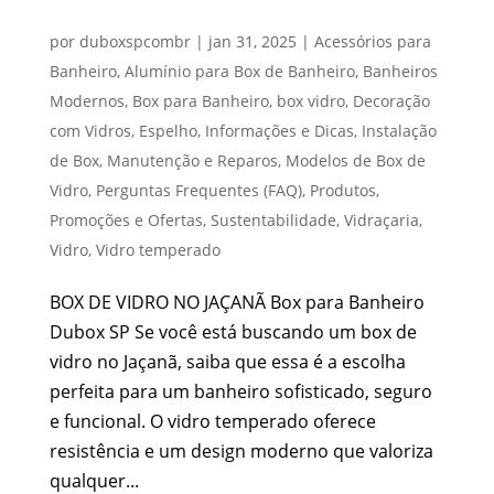
BOX DE VIDRO NO JAÇANÃ
por
duboxspcombr
|
jan 31, 2025
|
Acessórios para
Banheiro
,
Alumínio para Box de Banheiro
,
Banheiros
Modernos
,
Box para Banheiro
,
box vidro
,
Decoração
com Vidros
,
Espelho
,
Informações e Dicas
,
Instalação
de Box
,
Manutenção e Reparos
,
Modelos de Box de
Vidro
,
Perguntas Frequentes (FAQ)
,
Produtos
,
Promoções e Ofertas
,
Sustentabilidade
,
Vidraçaria
,
Vidro
,
Vidro temperado
BOX DE VIDRO NO JAÇANÃ Box para Banheiro
Dubox SP Se você está buscando um box de
vidro no Jaçanã, saiba que essa é a escolha
perfeita para um banheiro sofisticado, seguro
e funcional. O vidro temperado oferece
resistência e um design moderno que valoriza
qualquer...