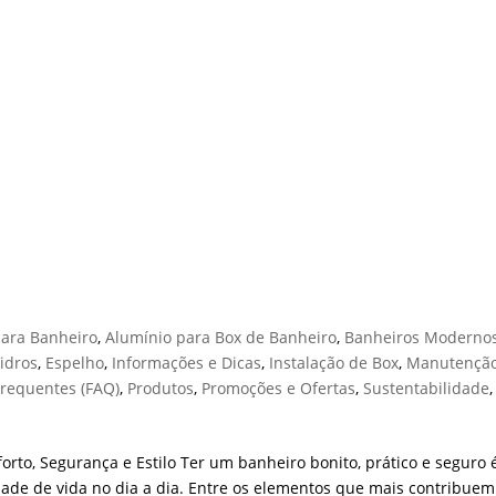
ox no Banheiro: Conforto, Seguranç
para Banheiro
,
Alumínio para Box de Banheiro
,
Banheiros Moderno
idros
,
Espelho
,
Informações e Dicas
,
Instalação de Box
,
Manutenção
Frequentes (FAQ)
,
Produtos
,
Promoções e Ofertas
,
Sustentabilidade
,
rto, Segurança e Estilo Ter um banheiro bonito, prático e seguro 
dade de vida no dia a dia. Entre os elementos que mais contribuem