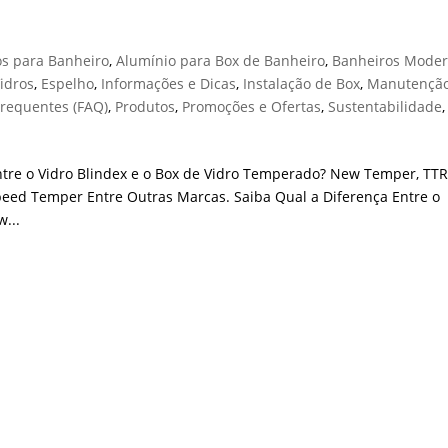
os para Banheiro
,
Alumínio para Box de Banheiro
,
Banheiros Mode
idros
,
Espelho
,
Informações e Dicas
,
Instalação de Box
,
Manutenção
Frequentes (FAQ)
,
Produtos
,
Promoções e Ofertas
,
Sustentabilidade
,
ntre o Vidro Blindex e o Box de Vidro Temperado? New Temper, TTR
peed Temper Entre Outras Marcas. Saiba Qual a Diferença Entre o
...