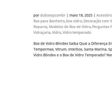
Box de Vidro Blindex
por
duboxspcombr
|
maio 18, 2025
|
Acessóri
Box para Banheiro
,
box vidro
,
Decoração com V
Reparos
,
Modelos de Box de Vidro
,
Perguntas 
Vidraçaria
,
Vidro
,
Vidro temperado
Box de Vidro Blindex Saiba Qual a Diferença E
Tempermax, Vitrum, Interbox, Santa Marina, S
Vidro Blindex e o Box de Vidro Temperado? New