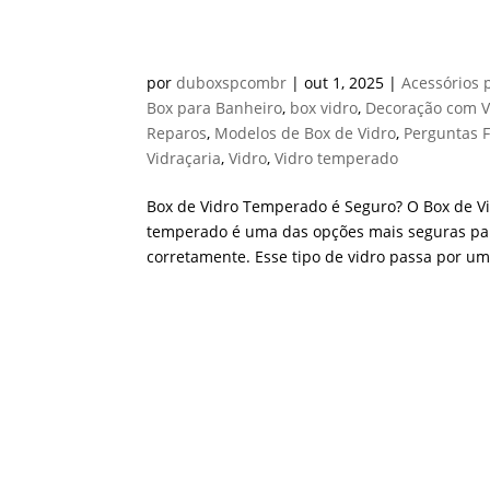
Box de Vidro Temperado 
por
duboxspcombr
|
out 1, 2025
|
Acessórios 
Box para Banheiro
,
box vidro
,
Decoração com V
Reparos
,
Modelos de Box de Vidro
,
Perguntas 
Vidraçaria
,
Vidro
,
Vidro temperado
Box de Vidro Temperado é Seguro? O Box de V
temperado é uma das opções mais seguras par
corretamente. Esse tipo de vidro passa por um