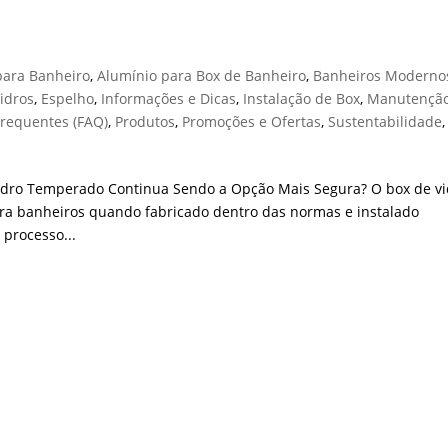
é Seguro?
para Banheiro
,
Alumínio para Box de Banheiro
,
Banheiros Moderno
idros
,
Espelho
,
Informações e Dicas
,
Instalação de Box
,
Manutenção
Frequentes (FAQ)
,
Produtos
,
Promoções e Ofertas
,
Sustentabilidade
,
idro Temperado Continua Sendo a Opção Mais Segura? O box de vi
a banheiros quando fabricado dentro das normas e instalado
 processo...