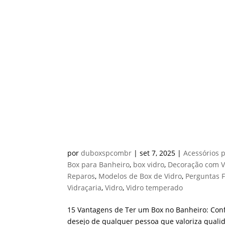
15 Vantagens de Ter um B
Estilo
por
duboxspcombr
|
set 7, 2025
|
Acessórios 
Box para Banheiro
,
box vidro
,
Decoração com V
Reparos
,
Modelos de Box de Vidro
,
Perguntas 
Vidraçaria
,
Vidro
,
Vidro temperado
15 Vantagens de Ter um Box no Banheiro: Confo
desejo de qualquer pessoa que valoriza quali