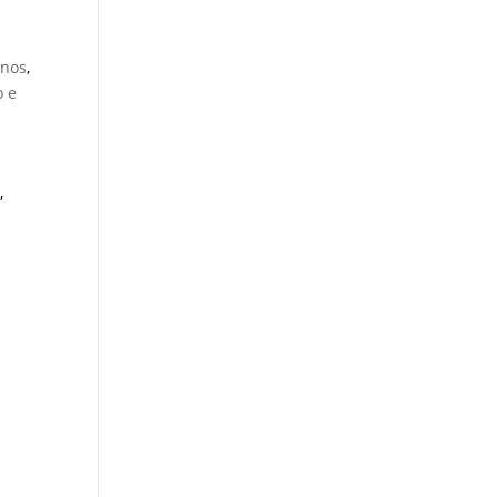
rnos
,
 e
,