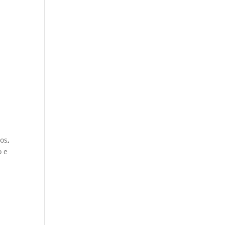
os
,
 e