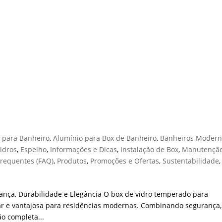
DO PARA BANHEIRO
s para Banheiro
,
Alumínio para Box de Banheiro
,
Banheiros Modern
idros
,
Espelho
,
Informações e Dicas
,
Instalação de Box
,
Manutenção
Frequentes (FAQ)
,
Produtos
,
Promoções e Ofertas
,
Sustentabilidade
,
nça, Durabilidade e Elegância O box de vidro temperado para
r e vantajosa para residências modernas. Combinando segurança,
ão completa...