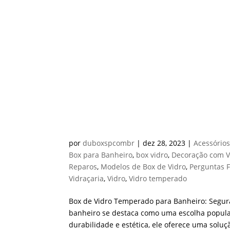
BOX DE VIDRO TEMPERA
por
duboxspcombr
|
dez 28, 2023
|
Acessório
Box para Banheiro
,
box vidro
,
Decoração com V
Reparos
,
Modelos de Box de Vidro
,
Perguntas 
Vidraçaria
,
Vidro
,
Vidro temperado
Box de Vidro Temperado para Banheiro: Segura
banheiro se destaca como uma escolha popula
durabilidade e estética, ele oferece uma soluç