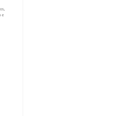
os
,
 e