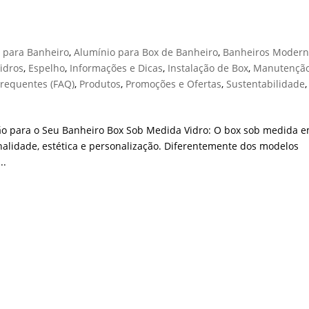
s para Banheiro
,
Alumínio para Box de Banheiro
,
Banheiros Modern
idros
,
Espelho
,
Informações e Dicas
,
Instalação de Box
,
Manutenção
Frequentes (FAQ)
,
Produtos
,
Promoções e Ofertas
,
Sustentabilidade
,
ção para o Seu Banheiro Box Sob Medida Vidro: O box sob medida 
onalidade, estética e personalização. Diferentemente dos modelos
..